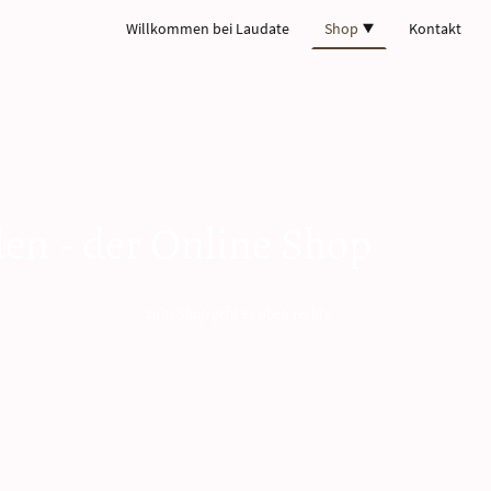
Willkommen bei Laudate
Shop
Kontakt
den - der Online Shop
t es oben rechts