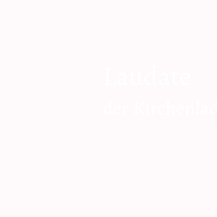
Laudate
der Kirchenla
zum Shop geh