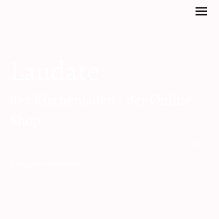
Laudate
der Kirchenladen - der Online
Shop
zum
Shop geht es oben rechts