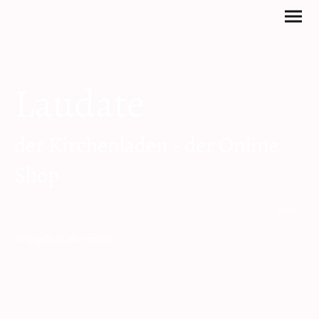
Laudate
der Kirchenladen - der Online
Shop
zum
Shop geht es oben rechts