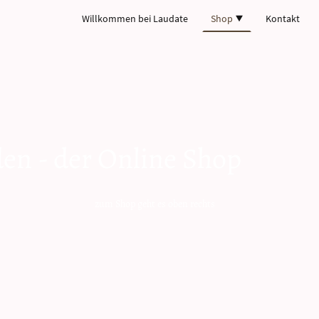
Willkommen bei Laudate
Shop
Kontakt
den - der Online Shop
t es oben rechts