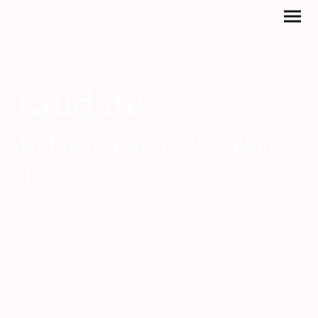
Laudate
der Kirchenladen - der Online
Shop
zum
Shop geht es oben rechts