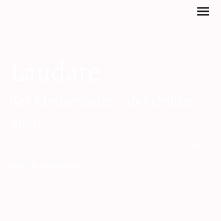
Laudate
der Kirchenladen - der Online
Shop
zum
Shop geht es oben rechts