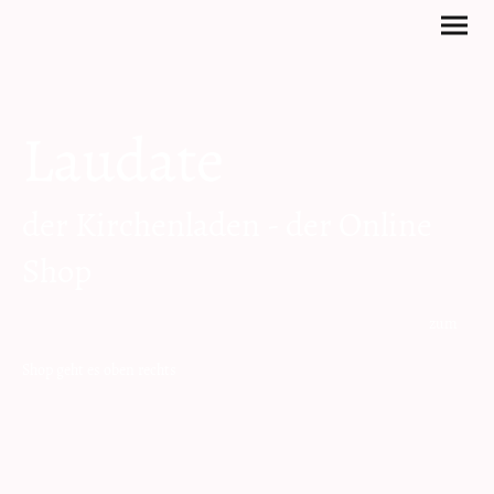
Laudate
der Kirchenladen - der Online
Shop
zum
Shop geht es oben rechts