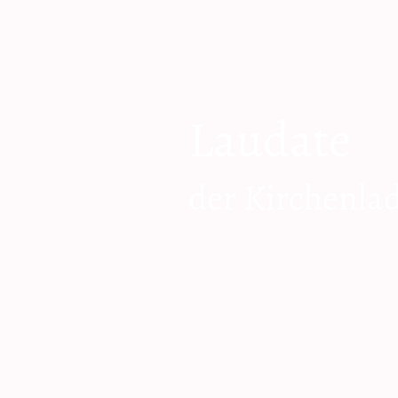
Laudate
der Kirchenla
zum Shop geh