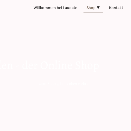
Willkommen bei Laudate
Shop
Kontakt
den - der Online Shop
t es oben rechts