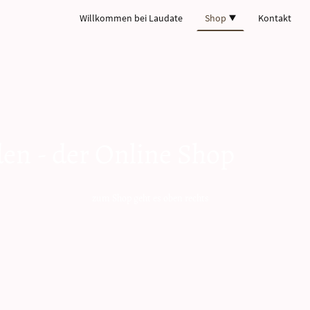
Willkommen bei Laudate
Shop
Kontakt
den - der Online Shop
t es oben rechts