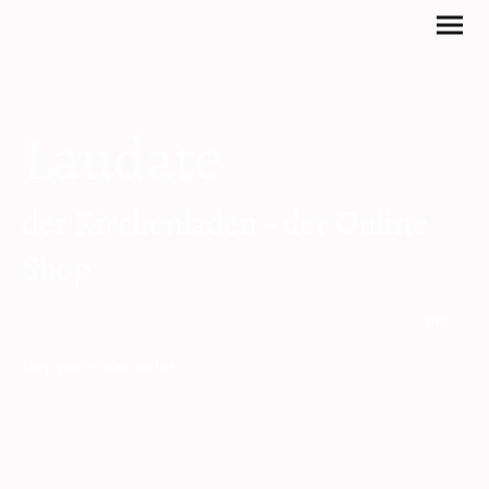
Laudate
der Kirchenladen - der Online
Shop
zum
Shop geht es oben rechts