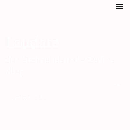
Laudate
der Kirchenladen - der Online
Shop
zum
Shop geht es oben rechts