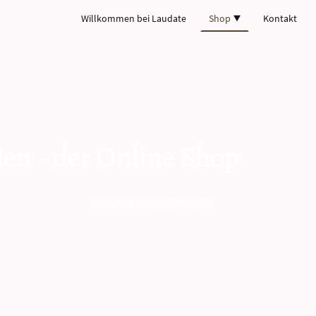
Willkommen bei Laudate
Shop
Kontakt
den - der Online Shop
t es oben rechts