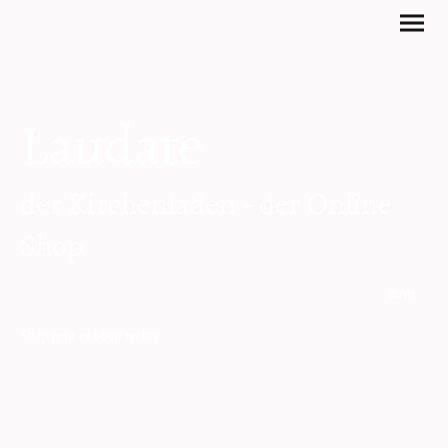
Laudate
der Kirchenladen - der Online
Shop
zum
Shop geht es oben rechts