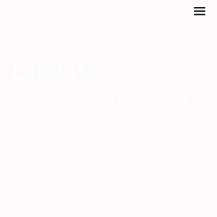
Laudate
der Kirchenladen - der Online
Shop
zum
Shop geht es oben rechts