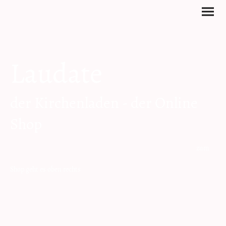
Laudate
der Kirchenladen - der Online
Shop
zum
Shop geht es oben rechts