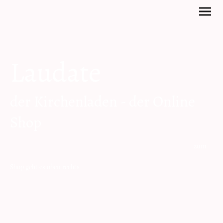
Laudate
der Kirchenladen - der Online
Shop
zum
Shop geht es oben rechts