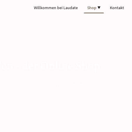
Willkommen bei Laudate
Shop
Kontakt
den - der Online Shop
t es oben rechts