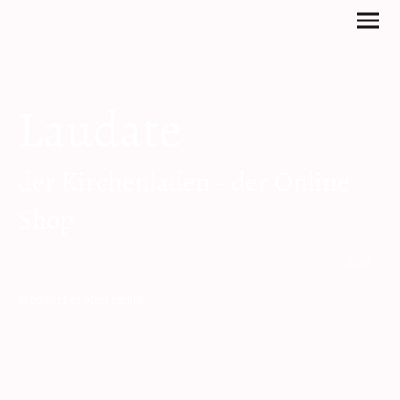
Laudate
der Kirchenladen - der Online
Shop
zum
Shop geht es oben rechts