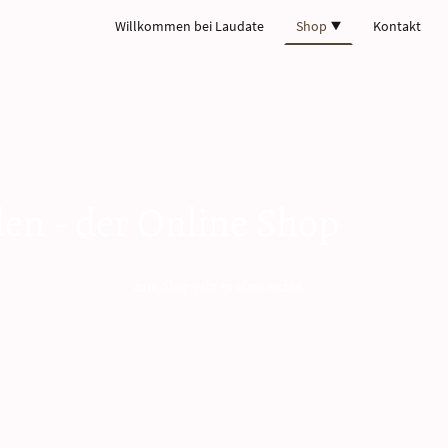
Willkommen bei Laudate
Shop
Kontakt
den - der Online Shop
t es oben rechts