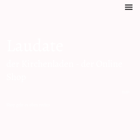
Laudate
der Kirchenladen - der Online
Shop
zum
Shop geht es oben rechts