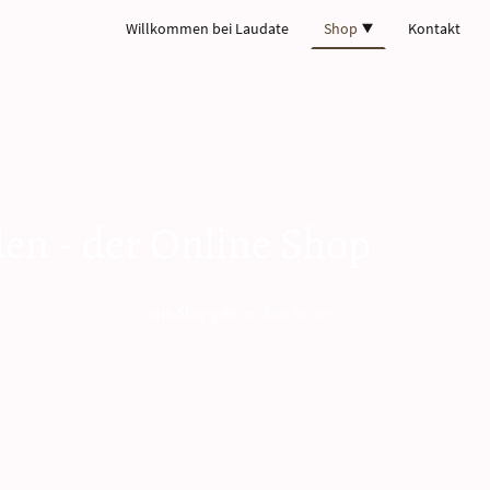
Willkommen bei Laudate
Shop
Kontakt
den - der Online Shop
t es oben rechts