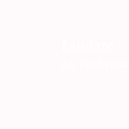
Laudate
der Kirchenla
zum Shop geh