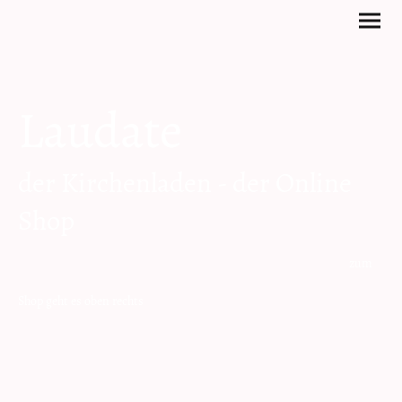
Laudate
der Kirchenladen - der Online
Shop
zum
Shop geht es oben rechts