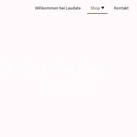
Willkommen bei Laudate
Shop
Kontakt
den - der Online Shop
t es oben rechts