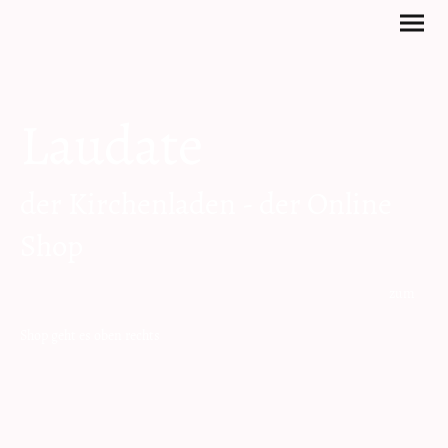
Laudate
der Kirchenladen - der Online
Shop
zum
Shop geht es oben rechts