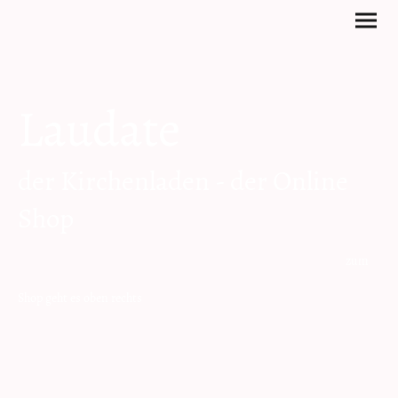
Laudate
der Kirchenladen - der Online
Shop
zum
Shop geht es oben rechts